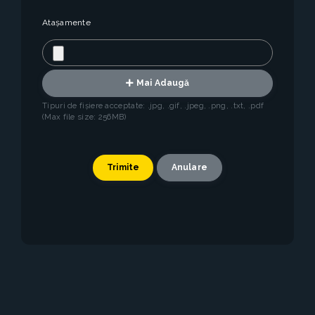
Atașamente
Mai Adaugă
Tipuri de fișiere acceptate: .jpg, .gif, .jpeg, .png, .txt, .pdf
(Max file size: 256MB)
Anulare