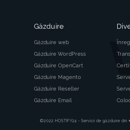
Găzduire
Div
Găzduire web
Înreg
Găzduire WordPress
Tran
Găzduire OpenCart
Certi
Găzduire Magento
Serv
Găzduire Reseller
Serv
Găzduire Email
Colo
©2022 HOSTIFY24 - Servicii de găzduire din