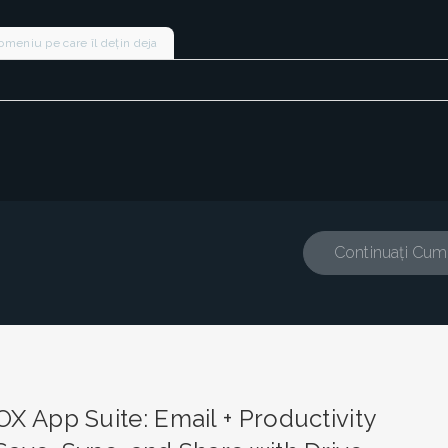
omeniu pe care îl dețin deja
Continuați Cum
OX App Suite: Email + Productivity