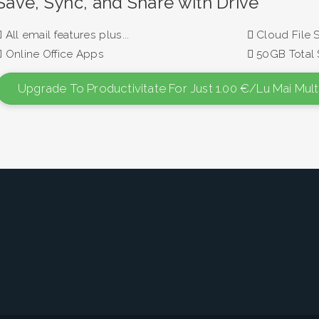
Save, Sync, and Share with Drive
All email features plus...
Cloud File 
Online Office Apps
50GB Total 
Upgrade To Productivitate For Just 1.00 €/lu Mai Mul