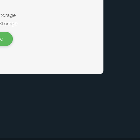
Storage
Storage
te