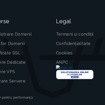
erse
Legal
istrare Domenii
Termeni și condiții
sfer Domenii
Confidențialitate
ficate SSL
Cookies
ere Dedicate
ANPC
ere VPS
care Servere
♥
pentru performanță.