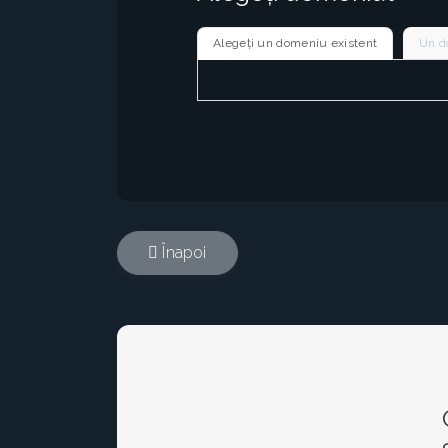
Alegeți un domeniu existent
Un d
Înapoi