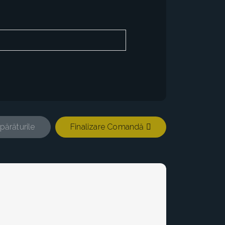
părăturile
Finalizare Comandă