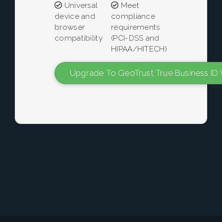
Universal
Meet
device and
compliance
browser
requirements
compatibility
(PCI-DSS and
HIPAA/HITECH)
Upgrade To GeoTrust True Business ID 